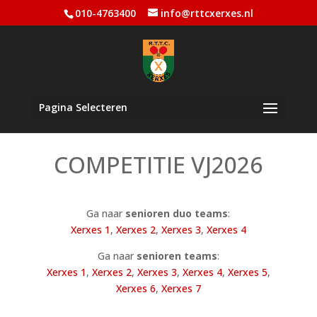
010-4763400
info@rttcxerxes.nl
Pagina Selecteren
COMPETITIE VJ2026
Ga naar
senioren duo teams
:
Xerxes 1
,
Xerxes 2
,
Xerxes 3
,
Xerxes 4
Ga naar
senioren teams
:
Xerxes 1
,
Xerxes 2
,
Xerxes 3
,
Xerxes 4
,
Xerxes 5
,
Xerxes 6
,
Xerxes 7