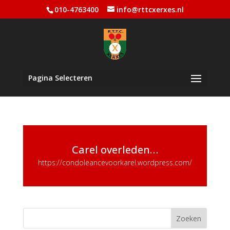
010-4763400
info@rttcxerxes.nl
Pagina Selecteren
Carel overleden…
https://condoleancevoorkarel.wordpress.com/