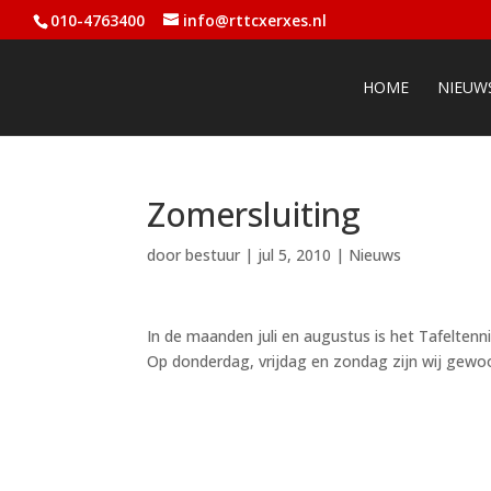
010-4763400
info@rttcxerxes.nl
HOME
NIEUW
Zomersluiting
door
bestuur
|
jul 5, 2010
|
Nieuws
In de maanden juli en augustus is het Tafelte
Op donderdag, vrijdag en zondag zijn wij gew