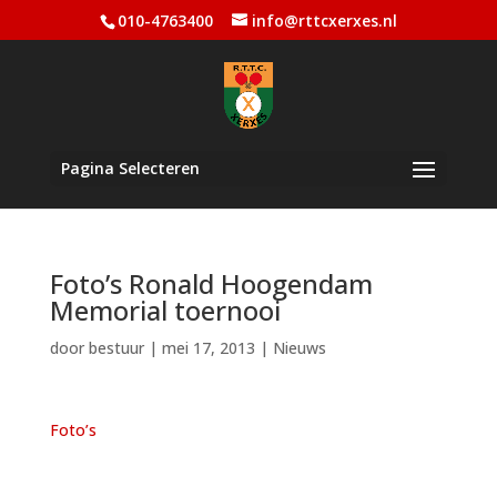
010-4763400
info@rttcxerxes.nl
Pagina Selecteren
Foto’s Ronald Hoogendam
Memorial toernooi
door
bestuur
|
mei 17, 2013
|
Nieuws
Foto’s