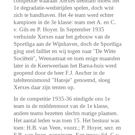
competitie waaraan Xerxes deelnam moest het
1e degradatie-wedstrijden spelen, doch wist
zich te handhaven. Het 4e team werd echter
kampioen in de 3e klasse: team met A. en C.
v. Gils en P. Hoyer. In September 1935
verhuisde Xerxes naar het gebouw van de
Sportliga aan de Wijnhaven, doch de Sportliga
ging snel failliet en wij togen naar "De Witte
Sociëteit", Weenastraat en toen enige maanden
later in de Keerweerlaan het Barna-huis werd
geopend door de heer F.J. Ancher in de
tafeltennismond "Hansje" genoemd, sloeg
Xerxes daar zijn tenten op.
In de competitie 1935-36 eindigde ons 1e
team in de middenmoot van de 1e klasse,
andere teams bezetten slechts matige plaatsen.
Het aantal leden was toen 15. Het bestuur was
toen: H.B. van Veen, voorz.; P. Hoyer, secr. en
F.B. van Irsen, penningm. Een trouw lid, C.v.