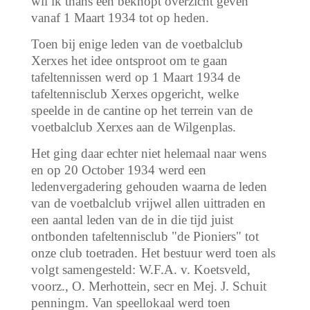
wil ik thans een beknopt overzicht geven
vanaf 1 Maart 1934 tot op heden.
Toen bij enige leden van de voetbalclub
Xerxes het idee ontsproot om te gaan
tafeltennissen werd op 1 Maart 1934 de
tafeltennisclub Xerxes opgericht, welke
speelde in de cantine op het terrein van de
voetbalclub Xerxes aan de Wilgenplas.
Het ging daar echter niet helemaal naar wens
en op 20 October 1934 werd een
ledenvergadering gehouden waarna de leden
van de voetbalclub vrijwel allen uittraden en
een aantal leden van de in die tijd juist
ontbonden tafeltennisclub "de Pioniers" tot
onze club toetraden. Het bestuur werd toen als
volgt samengesteld: W.F.A. v. Koetsveld,
voorz., O. Merhottein, secr en Mej. J. Schuit
penningm. Van speellokaal werd toen