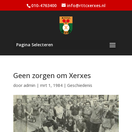
010-4763400
info@rttcxerxes.nl
Pagina Selecteren
Geen zorgen om Xerxes
door
admin
|
mrt 1, 1984
|
Geschiedenis