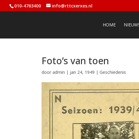
010-4763400
info@rttcxerxes.nl
HOME
NIEUW
Foto’s van toen
door
admin
|
jan 24, 1949
|
Geschiedenis