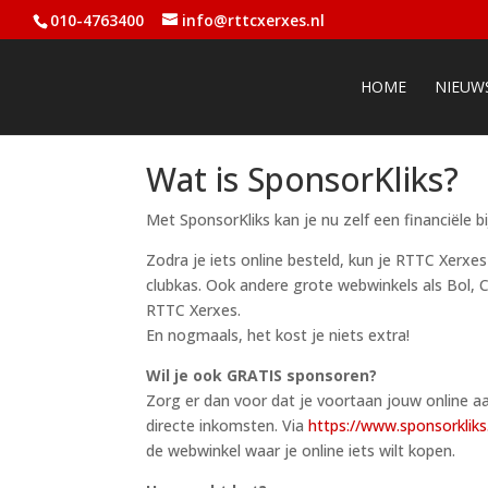
010-4763400
info@rttcxerxes.nl
HOME
NIEUW
Wat is SponsorKliks?
Met SponsorKliks kan je nu zelf een financiële 
Zodra je iets online besteld, kun je RTTC Xerxe
clubkas. Ook andere grote webwinkels als Bol,
RTTC Xerxes.
En nogmaals, het kost je niets extra!
Wil je ook GRATIS sponsoren?
Zorg er dan voor dat je voortaan jouw online a
directe inkomsten. Via
https://www.sponsorkli
de webwinkel waar je online iets wilt kopen.