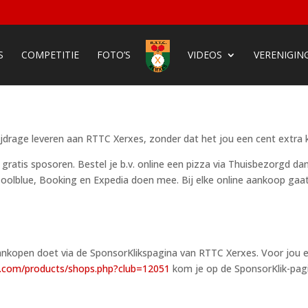
S
COMPETITIE
FOTO’S
VIDEOS
VERENIGIN
bijdrage leveren aan RTTC Xerxes, zonder dat het jou een cent extra 
s gratis sposoren. Bestel je b.v. online een pizza via Thuisbezorgd d
 Coolblue, Booking en Expedia doen mee. Bij elke online aankoop g
ankopen doet via de SponsorKlikspagina van RTTC Xerxes. Voor jou e
ks.com/products/shops.php?club=12051
kom je op de SponsorKlik-pagi