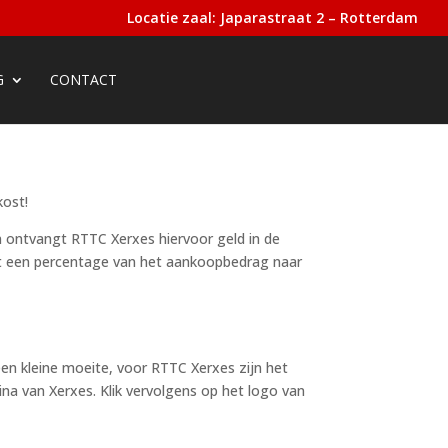
Locatie zaal: Japarastraat 2 – Rotterdam
G
CONTACT
kost!
an ontvangt RTTC Xerxes hiervoor geld in de
aat een percentage van het aankoopbedrag naar
en kleine moeite, voor RTTC Xerxes zijn het
na van Xerxes. Klik vervolgens op het logo van