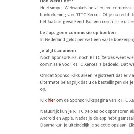
Hoe werkt het?
Heel simpel. Webwinkels betalen een commissie 
bankrekening van RTTC Xerxes. Of je nu rechtstre
het laatste geval keert Bol een commissie uit en
Let op: geen commissie op boeken
In Nederland geldt per wet een vaste boekenp
Je blijft anoniem
Noch SponsorKliks, noch RTTC Xerxes weet wie er
commissie voor RTTC Xerxes is bedoeld. Dat we
Omdat SponsorKliks alleen registreert dat er via
uitermate belangrijk dat u de bestellingen die je
op.
Klik
hier
om de SponsorKlikspagina van RTTC Xe
Natuurlijk kun je RTTC Xerxes ook sponsoren als
Android en Apple. Nadat je de app hebt geïnstall
Daarna kun je uiteindelijk je selectie opslaan. E