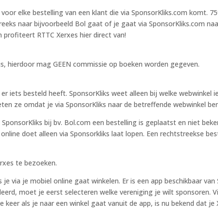
voor elke bestelling van een klant die via SponsorKliks.com komt. 
eks naar bijvoorbeeld Bol gaat of je gaat via SponsorKliks.com naar d
 profiteert RTTC Xerxes hier direct van!
rijs, hierdoor mag GEEN commissie op boeken worden gegeven.
 iets besteld heeft. SponsorKliks weet alleen bij welke webwinkel ie
ten ze omdat je via SponsorKliks naar de betreffende webwinkel be
 SponsorKliks bij bv. Bol.com een bestelling is geplaatst en niet beke
 online doet alleen via Sponsorkliks laat lopen. Een rechtstreekse best
rxes te bezoeken.
 je via je mobiel online gaat winkelen. Er is een app beschikbaar van
eerd, moet je eerst selecteren welke vereniging je wilt sponsoren. V
lke keer als je naar een winkel gaat vanuit de app, is nu bekend dat je